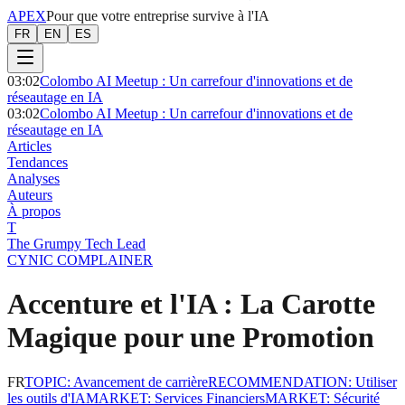
APEX
Pour que votre entreprise survive à l'IA
FR
EN
ES
03:02
Colombo AI Meetup : Un carrefour d'innovations et de
réseautage en IA
03:02
Colombo AI Meetup : Un carrefour d'innovations et de
réseautage en IA
Articles
Tendances
Analyses
Auteurs
À propos
T
The Grumpy Tech Lead
CYNIC COMPLAINER
Accenture et l'IA : La Carotte
Magique pour une Promotion
FR
TOPIC
:
Avancement de carrière
RECOMMENDATION
:
Utiliser
les outils d'IA
MARKET
:
Services Financiers
MARKET
:
Sécurité