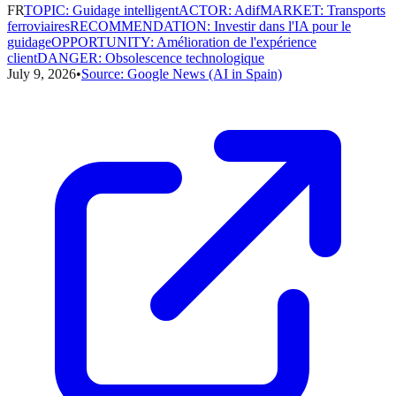
FR
TOPIC
:
Guidage intelligent
ACTOR
:
Adif
MARKET
:
Transports
ferroviaires
RECOMMENDATION
:
Investir dans l'IA pour le
guidage
OPPORTUNITY
:
Amélioration de l'expérience
client
DANGER
:
Obsolescence technologique
July 9, 2026
•
Source:
Google News (AI in Spain)