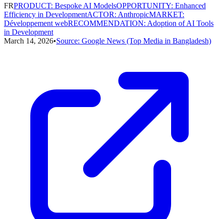
FR
PRODUCT
:
Bespoke AI Models
OPPORTUNITY
:
Enhanced
Efficiency in Development
ACTOR
:
Anthropic
MARKET
:
Développement web
RECOMMENDATION
:
Adoption of AI Tools
in Development
March 14, 2026
•
Source:
Google News (Top Media in Bangladesh)