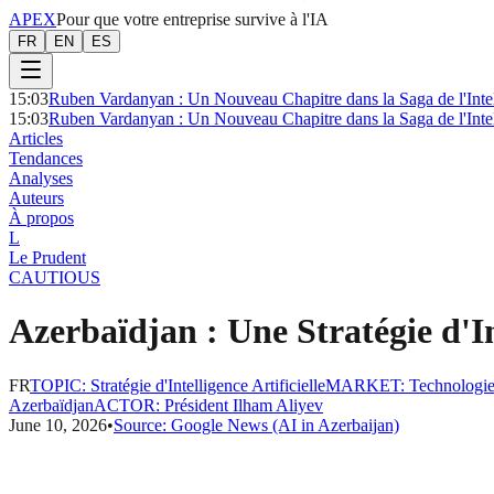
APEX
Pour que votre entreprise survive à l'IA
FR
EN
ES
15:03
Ruben Vardanyan : Un Nouveau Chapitre dans la Saga de l'Intell
15:03
Ruben Vardanyan : Un Nouveau Chapitre dans la Saga de l'Intell
Articles
Tendances
Analyses
Auteurs
À propos
L
Le Prudent
CAUTIOUS
Azerbaïdjan : Une Stratégie d'In
FR
TOPIC
:
Stratégie d'Intelligence Artificielle
MARKET
:
Technologie
Azerbaïdjan
ACTOR
:
Président Ilham Aliyev
June 10, 2026
•
Source:
Google News (AI in Azerbaijan)