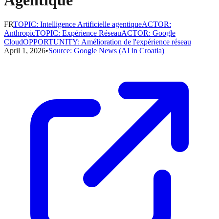
Agentique
FR
TOPIC
:
Intelligence Artificielle agentique
ACTOR
:
Anthropic
TOPIC
:
Expérience Réseau
ACTOR
:
Google
Cloud
OPPORTUNITY
:
Amélioration de l'expérience réseau
April 1, 2026
•
Source:
Google News (AI in Croatia)