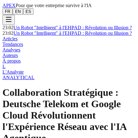
APEX
Pour que votre entreprise survive à l'IA
FR
EN
ES
23:02
Un Robot "Intelligent" à l'EHPAD : Révolution ou Illusion ?
23:02
Un Robot "Intelligent" à l'EHPAD : Révolution ou Illusion ?
Articles
Tendances
Analyses
Auteurs
À propos
L
L'Analyste
ANALYTICAL
Collaboration Stratégique :
Deutsche Telekom et Google
Cloud Révolutionnent
l'Expérience Réseau avec l'IA