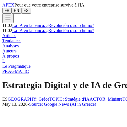
APEX
Pour que votre entreprise survive à l'IA
FR
EN
ES
11:02
La IA en la banca: ¿Revolución o solo humo?
11:02
La IA en la banca: ¿Revolución o solo humo?
Articles
Tendances
Analyses
Auteurs
À propos
L
Le Pragmatique
PRAGMATIC
Estrategia Digital y de IA de G
ES
GEOGRAPHY
:
Grèce
TOPIC
:
Stratégie d'IA
ACTOR
:
Ministre
T
May 13, 2026
•
Source:
Google News (AI in Greece)