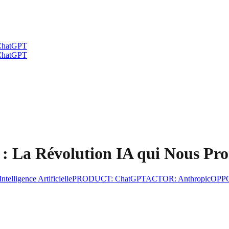
h ChatGPT
h ChatGPT
: La Révolution IA qui Nous Pr
Intelligence Artificielle
PRODUCT
:
ChatGPT
ACTOR
:
Anthropic
OPP