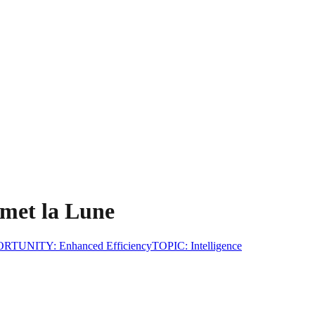
omet la Lune
ORTUNITY
:
Enhanced Efficiency
TOPIC
:
Intelligence