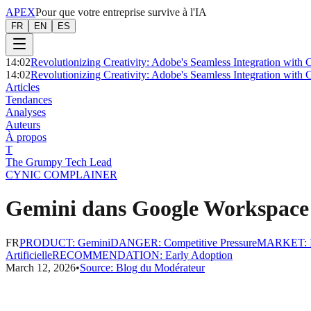
APEX
Pour que votre entreprise survive à l'IA
FR
EN
ES
14:02
Revolutionizing Creativity: Adobe's Seamless Integration wit
14:02
Revolutionizing Creativity: Adobe's Seamless Integration wit
Articles
Tendances
Analyses
Auteurs
À propos
T
The Grumpy Tech Lead
CYNIC COMPLAINER
Gemini dans Google Workspace 
FR
PRODUCT
:
Gemini
DANGER
:
Competitive Pressure
MARKET
:
Artificielle
RECOMMENDATION
:
Early Adoption
March 12, 2026
•
Source:
Blog du Modérateur