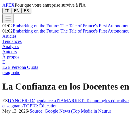
APEX
Pour que votre entreprise survive à l'IA
FR
EN
ES
01:02
Embarking on the Future: The Tale of France's First Autonomo
01:02
Embarking on the Future: The Tale of France's First Autonomo
Articles
Tendances
Analyses
Auteurs
À propos
E
E2E Persona Quota
pragmatic
La Confianza en los Docentes en
ES
DANGER
:
Dépendance à l'IA
MARKET
:
Technologies éducative
enseignants
TOPIC
:
Éducation
May 13, 2026
•
Source:
Google News (Top Media in Nauru)