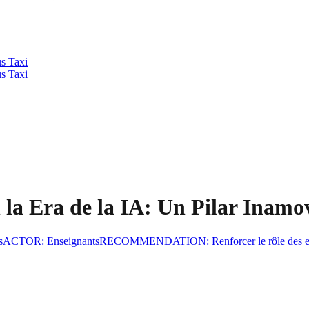
us Taxi
us Taxi
 la Era de la IA: Un Pilar Inamo
s
ACTOR
:
Enseignants
RECOMMENDATION
:
Renforcer le rôle des 