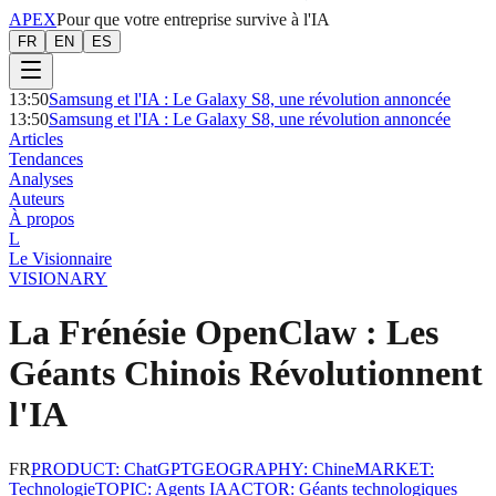
APEX
Pour que votre entreprise survive à l'IA
FR
EN
ES
13:50
Samsung et l'IA : Le Galaxy S8, une révolution annoncée
13:50
Samsung et l'IA : Le Galaxy S8, une révolution annoncée
Articles
Tendances
Analyses
Auteurs
À propos
L
Le Visionnaire
VISIONARY
La Frénésie OpenClaw : Les
Géants Chinois Révolutionnent
l'IA
FR
PRODUCT
:
ChatGPT
GEOGRAPHY
:
Chine
MARKET
:
Technologie
TOPIC
:
Agents IA
ACTOR
:
Géants technologiques