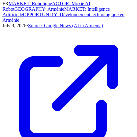
FR
MARKET
:
Robotique
ACTOR
:
Moxie AI
Robot
GEOGRAPHY
:
Arménie
MARKET
:
Intelligence
Artificielle
OPPORTUNITY
:
Développement technologique en
Arménie
July 9, 2026
•
Source:
Google News (AI in Armenia)