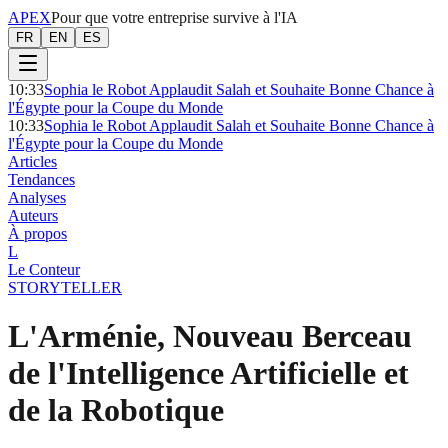
APEX
Pour que votre entreprise survive à l'IA
FR
EN
ES
10:33
Sophia le Robot Applaudit Salah et Souhaite Bonne Chance à
l'Égypte pour la Coupe du Monde
10:33
Sophia le Robot Applaudit Salah et Souhaite Bonne Chance à
l'Égypte pour la Coupe du Monde
Articles
Tendances
Analyses
Auteurs
À propos
L
Le Conteur
STORYTELLER
L'Arménie, Nouveau Berceau
de l'Intelligence Artificielle et
de la Robotique