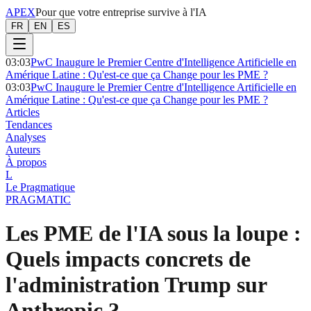
APEX
Pour que votre entreprise survive à l'IA
FR
EN
ES
03:03
PwC Inaugure le Premier Centre d'Intelligence Artificielle en
Amérique Latine : Qu'est-ce que ça Change pour les PME ?
03:03
PwC Inaugure le Premier Centre d'Intelligence Artificielle en
Amérique Latine : Qu'est-ce que ça Change pour les PME ?
Articles
Tendances
Analyses
Auteurs
À propos
L
Le Pragmatique
PRAGMATIC
Les PME de l'IA sous la loupe :
Quels impacts concrets de
l'administration Trump sur
Anthropic ?