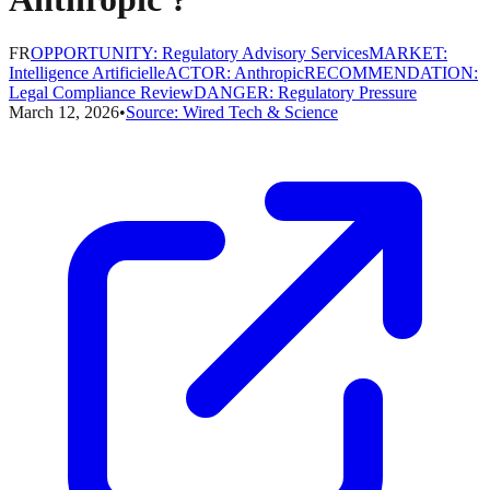
FR
OPPORTUNITY
:
Regulatory Advisory Services
MARKET
:
Intelligence Artificielle
ACTOR
:
Anthropic
RECOMMENDATION
:
Legal Compliance Review
DANGER
:
Regulatory Pressure
March 12, 2026
•
Source:
Wired Tech & Science