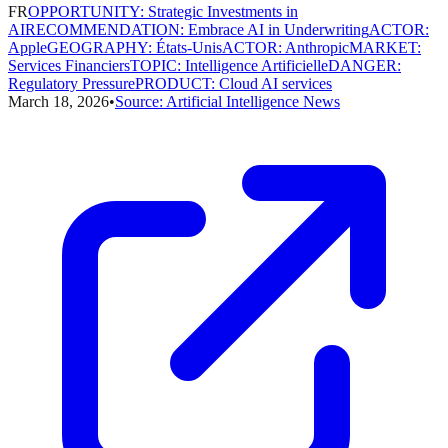
FR
OPPORTUNITY
:
Strategic Investments in
AI
RECOMMENDATION
:
Embrace AI in Underwriting
ACTOR
:
Apple
GEOGRAPHY
:
États-Unis
ACTOR
:
Anthropic
MARKET
:
Services Financiers
TOPIC
:
Intelligence Artificielle
DANGER
:
Regulatory Pressure
PRODUCT
:
Cloud AI services
March 18, 2026
•
Source:
Artificial Intelligence News