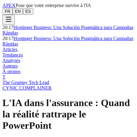
APEX
Pour que votre entreprise survive à l'IA
FR
EN
ES
20:17
Hostinger Business: Una Solución Pragmática para Campañas
Rápidas
20:17
Hostinger Business: Una Solución Pragmática para Campañas
Rápidas
Articles
Tendances
Analyses
Auteurs
À propos
T
The Grumpy Tech Lead
CYNIC COMPLAINER
L'IA dans l'assurance : Quand
la réalité rattrape le
PowerPoint