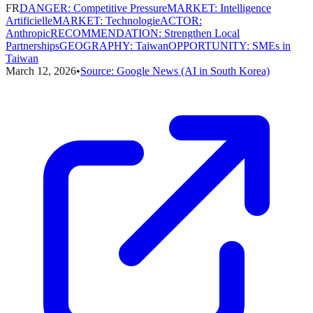
FR
DANGER
:
Competitive Pressure
MARKET
:
Intelligence
Artificielle
MARKET
:
Technologie
ACTOR
:
Anthropic
RECOMMENDATION
:
Strengthen Local
Partnerships
GEOGRAPHY
:
Taiwan
OPPORTUNITY
:
SMEs in
Taiwan
March 12, 2026
•
Source:
Google News (AI in South Korea)