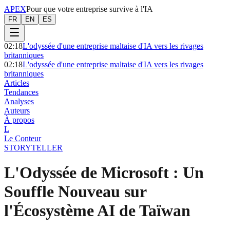
APEX
Pour que votre entreprise survive à l'IA
FR
EN
ES
02:18
L'odyssée d'une entreprise maltaise d'IA vers les rivages
britanniques
02:18
L'odyssée d'une entreprise maltaise d'IA vers les rivages
britanniques
Articles
Tendances
Analyses
Auteurs
À propos
L
Le Conteur
STORYTELLER
L'Odyssée de Microsoft : Un
Souffle Nouveau sur
l'Écosystème AI de Taïwan