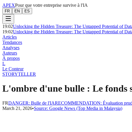
APEX
Pour que votre entreprise survive à l'IA
FR
EN
ES
19:02
Unlocking the Hidden Treasure: The Untapped Potential of Dat
19:02
Unlocking the Hidden Treasure: The Untapped Potential of Dat
Articles
Tendances
Analyses
Auteurs
À propos
L
Le Conteur
STORYTELLER
L'ombre d'une bulle : Le fonds s
FR
DANGER
:
Bulle de l'IA
RECOMMENDATION
:
Évaluation prud
March 21, 2026
•
Source:
Google News (Top Media in Malaysia)