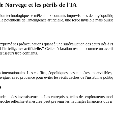
 Norvège et les périls de l'IA
ion technologique se mêlent aux courants imprévisibles de la géopolitiq
 potentielle de l'intelligence artificielle, une force invisible mais pui
primé ses préoccupations quant à une surévaluation des actifs liés à l'in
'intelligence artificielle."
Cette déclaration résonne comme un avertisse
estisseurs trop confiants.
internationales. Les conflits géopolitiques, ces tempêtes imprévisibles,
viguer avec prudence pour éviter les récifs cachés de l'instabilité politi
s
dente des investissements. Les entreprises, telles des explorateurs mo
oche réfléchie et mesurée peut prévenir les naufrages financiers dus à 