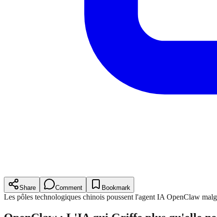
Share
Comment
Bookmark
Les pôles technologiques chinois poussent l'agent IA OpenClaw malgré