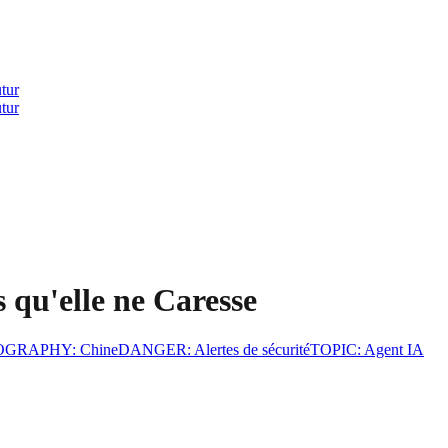
utur
utur
 qu'elle ne Caresse
OGRAPHY
:
Chine
DANGER
:
Alertes de sécurité
TOPIC
:
Agent IA