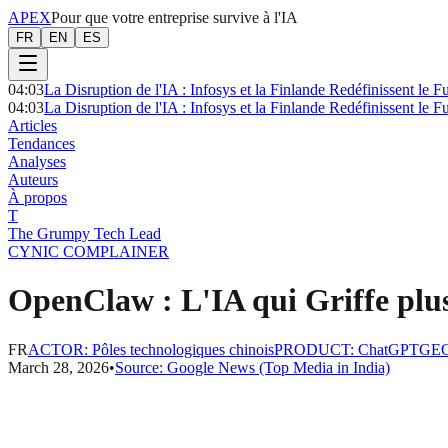
APEX
Pour que votre entreprise survive à l'IA
FR
EN
ES
04:03
La Disruption de l'IA : Infosys et la Finlande Redéfinissent le F
04:03
La Disruption de l'IA : Infosys et la Finlande Redéfinissent le F
Articles
Tendances
Analyses
Auteurs
À propos
T
The Grumpy Tech Lead
CYNIC COMPLAINER
OpenClaw : L'IA qui Griffe plus
FR
ACTOR
:
Pôles technologiques chinois
PRODUCT
:
ChatGPT
GE
March 28, 2026
•
Source:
Google News (Top Media in India)