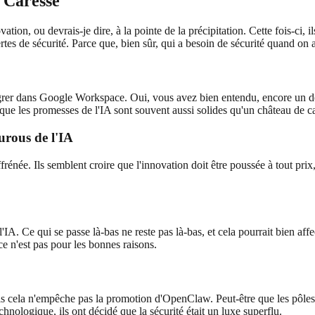
e Caresse
ation, ou devrais-je dire, à la pointe de la précipitation. Cette fois-ci, 
ertes de sécurité. Parce que, bien sûr, qui a besoin de sécurité quand on 
er dans Google Workspace. Oui, vous avez bien entendu, encore un de 
s que les promesses de l'IA sont souvent aussi solides qu'un château de ca
urous de l'IA
rénée. Ils semblent croire que l'innovation doit être poussée à tout prix,
l'IA. Ce qui se passe là-bas ne reste pas là-bas, et cela pourrait bien af
ce n'est pas pour les bonnes raisons.
 mais cela n'empêche pas la promotion d'OpenClaw. Peut-être que les pôles
hnologique, ils ont décidé que la sécurité était un luxe superflu.