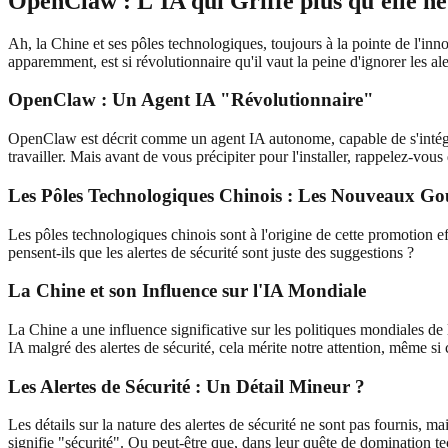
OpenClaw : L'IA qui Griffe plus qu'elle n
Ah, la Chine et ses pôles technologiques, toujours à la pointe de l'innov
apparemment, est si révolutionnaire qu'il vaut la peine d'ignorer les al
OpenClaw : Un Agent IA "Révolutionnaire"
OpenClaw est décrit comme un agent IA autonome, capable de s'intégr
travailler. Mais avant de vous précipiter pour l'installer, rappelez-vou
Les Pôles Technologiques Chinois : Les Nouveaux Go
Les pôles technologiques chinois sont à l'origine de cette promotion eff
pensent-ils que les alertes de sécurité sont juste des suggestions ?
La Chine et son Influence sur l'IA Mondiale
La Chine a une influence significative sur les politiques mondiales de 
IA malgré des alertes de sécurité, cela mérite notre attention, même si 
Les Alertes de Sécurité : Un Détail Mineur ?
Les détails sur la nature des alertes de sécurité ne sont pas fournis,
signifie "sécurité". Ou peut-être que, dans leur quête de domination tec