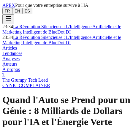
APEX
Pour que votre entreprise survive à l'IA
FR
EN
ES
23:34
La Révolution Silencieuse : L'Intelligence Artificielle et le
Marketing Intelligent de BlueDot DI
23:34
La Révolution Silencieuse : L'Intelligence Artificielle et le
Marketing Intelligent de BlueDot DI
Articles
Tendances
Analyses
Auteurs
À propos
T
The Grumpy Tech Lead
CYNIC COMPLAINER
Quand l'Auto se Prend pour un
Génie : 8 Milliards de Dollars
pour l'IA et l'Énergie Verte