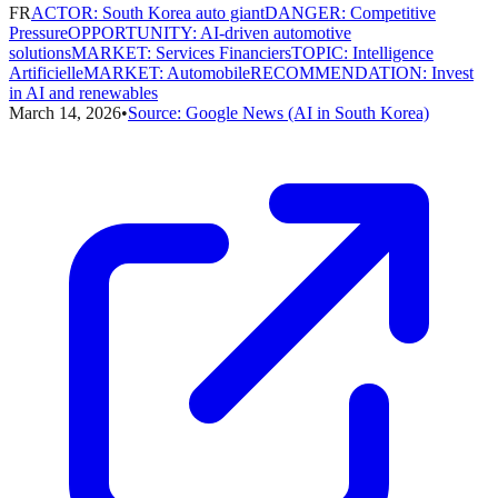
FR
ACTOR
:
South Korea auto giant
DANGER
:
Competitive
Pressure
OPPORTUNITY
:
AI-driven automotive
solutions
MARKET
:
Services Financiers
TOPIC
:
Intelligence
Artificielle
MARKET
:
Automobile
RECOMMENDATION
:
Invest
in AI and renewables
March 14, 2026
•
Source:
Google News (AI in South Korea)