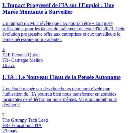
L'Impact Progressif de l'IA sur l'Emploi : Une
Marée Montante à Surveiller
Un rapport du MIT révèle que l'IA pourrait être « tout juste
suffisante » pour les tâches de traitement de texte d'ici 2029. Cette
évolution progressive offre aux entreprises et aux travailleurs le
temps nécessaire pour s'adapter.
E
E2E Persona Quota
FR
•
Carnegie Mellon
16 avr.
L'IA : Le Nouveau Fléau de la Pensée Autonome
Une étude menée par des chercheurs de renom révèle que
l'utilisation de l'IA pourrait bien nous transformer en zombies
incapables de réfléchir par nous-mêmes. Mais qui aurait pu le
deviner ?
T
The Grumpy Tech Lead
FR
•
Éducation à l'IA
29 mars