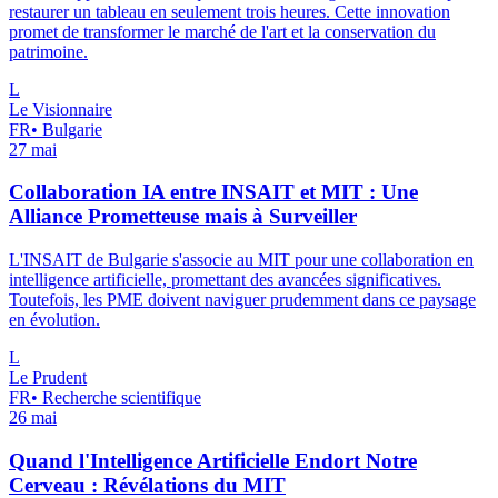
restaurer un tableau en seulement trois heures. Cette innovation
promet de transformer le marché de l'art et la conservation du
patrimoine.
L
Le Visionnaire
FR
•
Bulgarie
27 mai
Collaboration IA entre INSAIT et MIT : Une
Alliance Prometteuse mais à Surveiller
L'INSAIT de Bulgarie s'associe au MIT pour une collaboration en
intelligence artificielle, promettant des avancées significatives.
Toutefois, les PME doivent naviguer prudemment dans ce paysage
en évolution.
L
Le Prudent
FR
•
Recherche scientifique
26 mai
Quand l'Intelligence Artificielle Endort Notre
Cerveau : Révélations du MIT