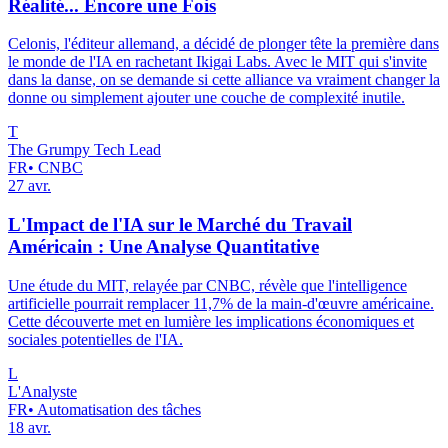
Réalité... Encore une Fois
Celonis, l'éditeur allemand, a décidé de plonger tête la première dans
le monde de l'IA en rachetant Ikigai Labs. Avec le MIT qui s'invite
dans la danse, on se demande si cette alliance va vraiment changer la
donne ou simplement ajouter une couche de complexité inutile.
T
The Grumpy Tech Lead
FR
•
CNBC
27 avr.
L'Impact de l'IA sur le Marché du Travail
Américain : Une Analyse Quantitative
Une étude du MIT, relayée par CNBC, révèle que l'intelligence
artificielle pourrait remplacer 11,7% de la main-d'œuvre américaine.
Cette découverte met en lumière les implications économiques et
sociales potentielles de l'IA.
L
L'Analyste
FR
•
Automatisation des tâches
18 avr.