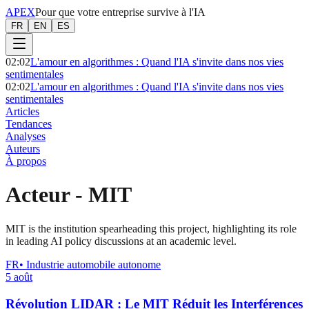
APEX
Pour que votre entreprise survive à l'IA
FR
EN
ES
02:02
L'amour en algorithmes : Quand l'IA s'invite dans nos vies
sentimentales
02:02
L'amour en algorithmes : Quand l'IA s'invite dans nos vies
sentimentales
Articles
Tendances
Analyses
Auteurs
À propos
Acteur
-
MIT
MIT is the institution spearheading this project, highlighting its role
in leading AI policy discussions at an academic level.
FR
•
Industrie automobile autonome
5 août
Révolution LIDAR : Le MIT Réduit les Interférences