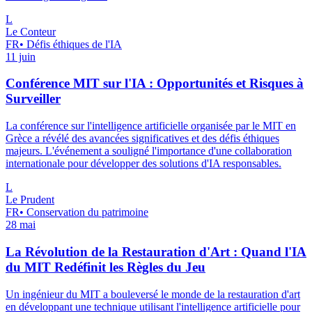
L
Le Conteur
FR
•
Défis éthiques de l'IA
11 juin
Conférence MIT sur l'IA : Opportunités et Risques à
Surveiller
La conférence sur l'intelligence artificielle organisée par le MIT en
Grèce a révélé des avancées significatives et des défis éthiques
majeurs. L'événement a souligné l'importance d'une collaboration
internationale pour développer des solutions d'IA responsables.
L
Le Prudent
FR
•
Conservation du patrimoine
28 mai
La Révolution de la Restauration d'Art : Quand l'IA
du MIT Redéfinit les Règles du Jeu
Un ingénieur du MIT a bouleversé le monde de la restauration d'art
en développant une technique utilisant l'intelligence artificielle pour