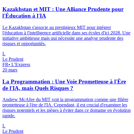
Kazakhstan et MIT : Une Alliance Prudente pour
l'Éducation à l'IA
Le Kazakhstan s'associe au prestigieux MIT pour intégrer
l'éducation à l'intelligence artificielle dans ses écoles d'ici 2028. Une
initiative ambitieuse mais qui nécessite une analyse prudente des
risques et opportunités.
L
Le Prudent
FR
•
L'Express
20 mars
La Programmation : Une Voie Prometteuse à l'Ère
de l'IA, mais Quels Risques ?
Andrew McAfee du MIT voit la programmation comme une filière
prometteuse à l'ère de l'IA. Cependant, il est crucial d'examiner les
risques potentiels et les pièges à éviter dans ce domaine en évolution
rapide.
L
Le Prudent