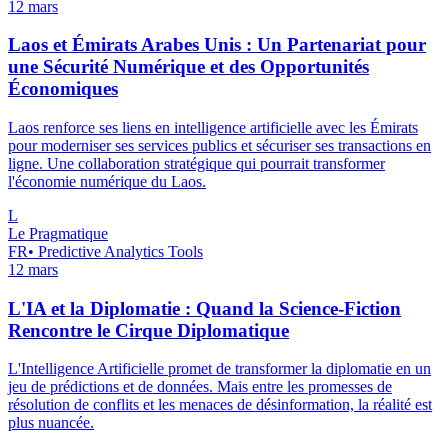
12 mars
Laos et Émirats Arabes Unis : Un Partenariat pour
une Sécurité Numérique et des Opportunités
Économiques
Laos renforce ses liens en intelligence artificielle avec les Émirats
pour moderniser ses services publics et sécuriser ses transactions en
ligne. Une collaboration stratégique qui pourrait transformer
l'économie numérique du Laos.
L
Le Pragmatique
FR
•
Predictive Analytics Tools
12 mars
L'IA et la Diplomatie : Quand la Science-Fiction
Rencontre le Cirque Diplomatique
L'Intelligence Artificielle promet de transformer la diplomatie en un
jeu de prédictions et de données. Mais entre les promesses de
résolution de conflits et les menaces de désinformation, la réalité est
plus nuancée.