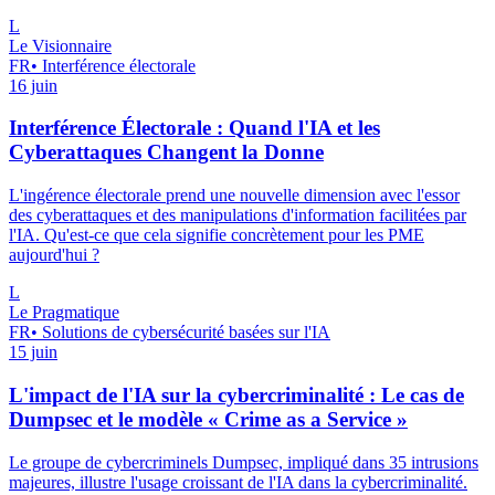
L
Le Visionnaire
FR
•
Interférence électorale
16 juin
Interférence Électorale : Quand l'IA et les
Cyberattaques Changent la Donne
L'ingérence électorale prend une nouvelle dimension avec l'essor
des cyberattaques et des manipulations d'information facilitées par
l'IA. Qu'est-ce que cela signifie concrètement pour les PME
aujourd'hui ?
L
Le Pragmatique
FR
•
Solutions de cybersécurité basées sur l'IA
15 juin
L'impact de l'IA sur la cybercriminalité : Le cas de
Dumpsec et le modèle « Crime as a Service »
Le groupe de cybercriminels Dumpsec, impliqué dans 35 intrusions
majeures, illustre l'usage croissant de l'IA dans la cybercriminalité.