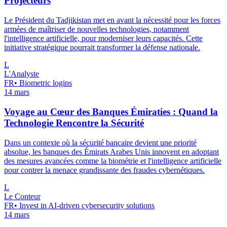
Projecteurs
Le Président du Tadjikistan met en avant la nécessité pour les forces
armées de maîtriser de nouvelles technologies, notamment
l'intelligence artificielle, pour moderniser leurs capacités. Cette
initiative stratégique pourrait transformer la défense nationale.
L
L'Analyste
FR
•
Biometric logins
14 mars
Voyage au Cœur des Banques Émiraties : Quand la
Technologie Rencontre la Sécurité
Dans un contexte où la sécurité bancaire devient une priorité
absolue, les banques des Émirats Arabes Unis innovent en adoptant
des mesures avancées comme la biométrie et l'intelligence artificielle
pour contrer la menace grandissante des fraudes cybernétiques.
L
Le Conteur
FR
•
Invest in AI-driven cybersecurity solutions
14 mars