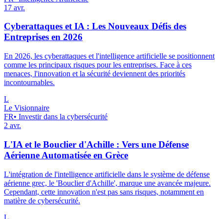
17 avr.
Cyberattaques et IA : Les Nouveaux Défis des
Entreprises en 2026
En 2026, les cyberattaques et l'intelligence artificielle se positionnent
comme les principaux risques pour les entreprises. Face à ces
menaces, l'innovation et la sécurité deviennent des priorités
incontournables.
L
Le Visionnaire
FR
•
Investir dans la cybersécurité
2 avr.
L'IA et le Bouclier d'Achille : Vers une Défense
Aérienne Automatisée en Grèce
L'intégration de l'intelligence artificielle dans le système de défense
aérienne grec, le 'Bouclier d'Achille', marque une avancée majeure.
Cependant, cette innovation n'est pas sans risques, notamment en
matière de cybersécurité.
L