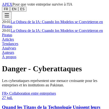
APEX
Pour que votre entreprise survive à l'IA
FR
EN
ES
20:01
La Odisea de la IA: Cuando los Modelos se Convirtieron en
Piratas
20:01
La Odisea de la IA: Cuando los Modelos se Convirtieron en
Piratas
Articles
Tendances
Analyses
Auteurs
À propos
Danger
-
Cyberattaques
Les cyberattaques représentent une menace croissante pour les
entreprises et les institutions au Pakistan.
FR
•
Collaboration entre entreprises
27 juil.
Quand les Titans de la Technologie Unissent leurs