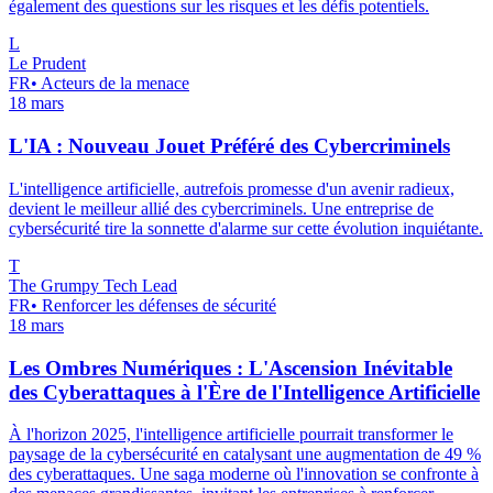
également des questions sur les risques et les défis potentiels.
L
Le Prudent
FR
•
Acteurs de la menace
18 mars
L'IA : Nouveau Jouet Préféré des Cybercriminels
L'intelligence artificielle, autrefois promesse d'un avenir radieux,
devient le meilleur allié des cybercriminels. Une entreprise de
cybersécurité tire la sonnette d'alarme sur cette évolution inquiétante.
T
The Grumpy Tech Lead
FR
•
Renforcer les défenses de sécurité
18 mars
Les Ombres Numériques : L'Ascension Inévitable
des Cyberattaques à l'Ère de l'Intelligence Artificielle
À l'horizon 2025, l'intelligence artificielle pourrait transformer le
paysage de la cybersécurité en catalysant une augmentation de 49 %
des cyberattaques. Une saga moderne où l'innovation se confronte à