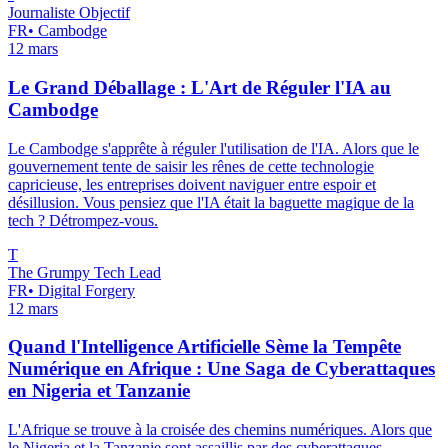
Journaliste Objectif
FR
•
Cambodge
12 mars
Le Grand Déballage : L'Art de Réguler l'IA au
Cambodge
Le Cambodge s'apprête à réguler l'utilisation de l'IA. Alors que le
gouvernement tente de saisir les rênes de cette technologie
capricieuse, les entreprises doivent naviguer entre espoir et
désillusion. Vous pensiez que l'IA était la baguette magique de la
tech ? Détrompez-vous.
T
The Grumpy Tech Lead
FR
•
Digital Forgery
12 mars
Quand l'Intelligence Artificielle Sème la Tempête
Numérique en Afrique : Une Saga de Cyberattaques
en Nigeria et Tanzanie
L'Afrique se trouve à la croisée des chemins numériques. Alors que
le Nigeria et la Tanzanie sont assaillis par des cyberattaques