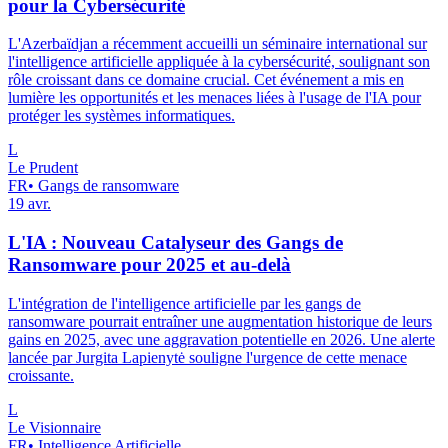
pour la Cybersécurité
L'Azerbaïdjan a récemment accueilli un séminaire international sur
l'intelligence artificielle appliquée à la cybersécurité, soulignant son
rôle croissant dans ce domaine crucial. Cet événement a mis en
lumière les opportunités et les menaces liées à l'usage de l'IA pour
protéger les systèmes informatiques.
L
Le Prudent
FR
•
Gangs de ransomware
19 avr.
L'IA : Nouveau Catalyseur des Gangs de
Ransomware pour 2025 et au-delà
L'intégration de l'intelligence artificielle par les gangs de
ransomware pourrait entraîner une augmentation historique de leurs
gains en 2025, avec une aggravation potentielle en 2026. Une alerte
lancée par Jurgita Lapienytė souligne l'urgence de cette menace
croissante.
L
Le Visionnaire
FR
•
Intelligence Artificielle