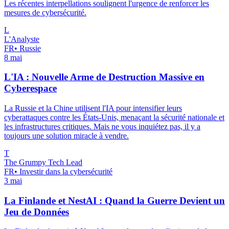
Les récentes interpellations soulignent l'urgence de renforcer les
mesures de cybersécurité.
L
L'Analyste
FR
•
Russie
8 mai
L'IA : Nouvelle Arme de Destruction Massive en
Cyberespace
La Russie et la Chine utilisent l'IA pour intensifier leurs
cyberattaques contre les États-Unis, menaçant la sécurité nationale et
les infrastructures critiques. Mais ne vous inquiétez pas, il y a
toujours une solution miracle à vendre.
T
The Grumpy Tech Lead
FR
•
Investir dans la cybersécurité
3 mai
La Finlande et NestAI : Quand la Guerre Devient un
Jeu de Données