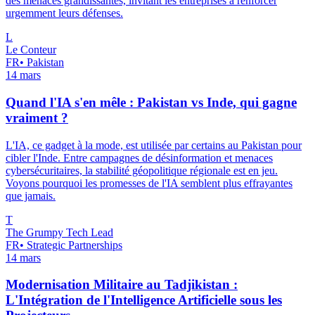
des menaces grandissantes, invitant les entreprises à renforcer
urgemment leurs défenses.
L
Le Conteur
FR
•
Pakistan
14 mars
Quand l'IA s'en mêle : Pakistan vs Inde, qui gagne
vraiment ?
L'IA, ce gadget à la mode, est utilisée par certains au Pakistan pour
cibler l'Inde. Entre campagnes de désinformation et menaces
cybersécuritaires, la stabilité géopolitique régionale est en jeu.
Voyons pourquoi les promesses de l'IA semblent plus effrayantes
que jamais.
T
The Grumpy Tech Lead
FR
•
Strategic Partnerships
14 mars
Modernisation Militaire au Tadjikistan :
L'Intégration de l'Intelligence Artificielle sous les