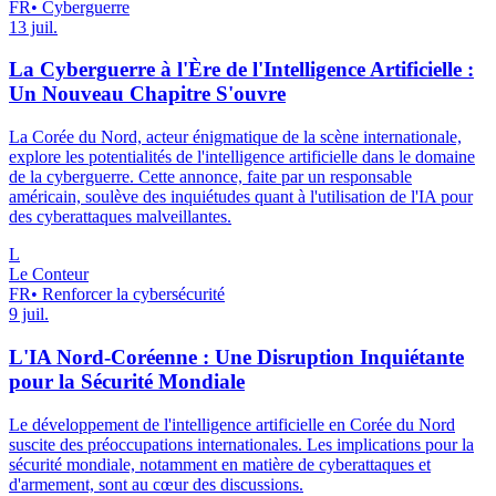
FR
•
Cyberguerre
13 juil.
La Cyberguerre à l'Ère de l'Intelligence Artificielle :
Un Nouveau Chapitre S'ouvre
La Corée du Nord, acteur énigmatique de la scène internationale,
explore les potentialités de l'intelligence artificielle dans le domaine
de la cyberguerre. Cette annonce, faite par un responsable
américain, soulève des inquiétudes quant à l'utilisation de l'IA pour
des cyberattaques malveillantes.
L
Le Conteur
FR
•
Renforcer la cybersécurité
9 juil.
L'IA Nord-Coréenne : Une Disruption Inquiétante
pour la Sécurité Mondiale
Le développement de l'intelligence artificielle en Corée du Nord
suscite des préoccupations internationales. Les implications pour la
sécurité mondiale, notamment en matière de cyberattaques et
d'armement, sont au cœur des discussions.