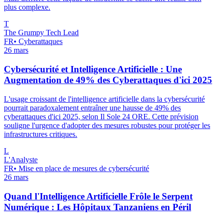
plus complexe.
T
The Grumpy Tech Lead
FR
•
Cyberattaques
26 mars
Cybersécurité et Intelligence Artificielle : Une
Augmentation de 49% des Cyberattaques d'ici 2025
L'usage croissant de l'intelligence artificielle dans la cybersécurité
pourrait paradoxalement entraîner une hausse de 49% des
cyberattaques d'ici 2025, selon Il Sole 24 ORE. Cette prévision
souligne l'urgence d'adopter des mesures robustes pour protéger les
infrastructures critiques.
L
L'Analyste
FR
•
Mise en place de mesures de cybersécurité
26 mars
Quand l'Intelligence Artificielle Frôle le Serpent
Numérique : Les Hôpitaux Tanzaniens en Péril