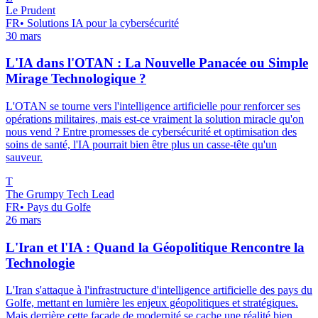
Le Prudent
FR
•
Solutions IA pour la cybersécurité
30 mars
L'IA dans l'OTAN : La Nouvelle Panacée ou Simple
Mirage Technologique ?
L'OTAN se tourne vers l'intelligence artificielle pour renforcer ses
opérations militaires, mais est-ce vraiment la solution miracle qu'on
nous vend ? Entre promesses de cybersécurité et optimisation des
soins de santé, l'IA pourrait bien être plus un casse-tête qu'un
sauveur.
T
The Grumpy Tech Lead
FR
•
Pays du Golfe
26 mars
L'Iran et l'IA : Quand la Géopolitique Rencontre la
Technologie
L'Iran s'attaque à l'infrastructure d'intelligence artificielle des pays du
Golfe, mettant en lumière les enjeux géopolitiques et stratégiques.
Mais derrière cette façade de modernité se cache une réalité bien