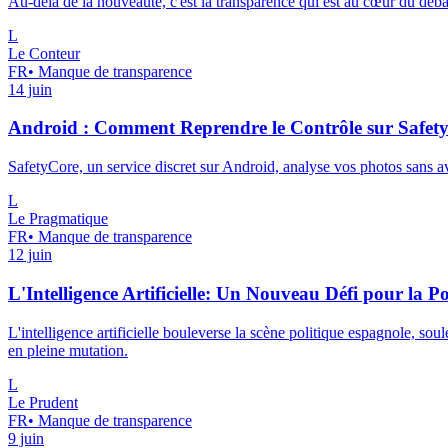
Au-delà de la nouveauté, c'est la transparence qui est au cœur du déba
L
Le Conteur
FR
•
Manque de transparence
14 juin
Android : Comment Reprendre le Contrôle sur Safet
SafetyCore, un service discret sur Android, analyse vos photos sans a
L
Le Pragmatique
FR
•
Manque de transparence
12 juin
L'Intelligence Artificielle: Un Nouveau Défi pour la P
L'intelligence artificielle bouleverse la scène politique espagnole, s
en pleine mutation.
L
Le Prudent
FR
•
Manque de transparence
9 juin