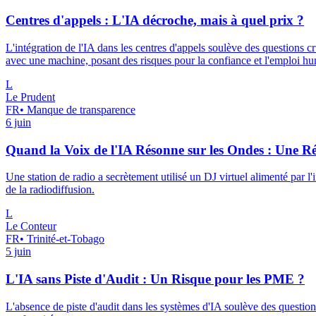
Centres d'appels : L'IA décroche, mais à quel prix ?
L'intégration de l'IA dans les centres d'appels soulève des questions cru
avec une machine, posant des risques pour la confiance et l'emploi h
L
Le Prudent
FR
•
Manque de transparence
6 juin
Quand la Voix de l'IA Résonne sur les Ondes : Une Ré
Une station de radio a secrètement utilisé un DJ virtuel alimenté par l'
de la radiodiffusion.
L
Le Conteur
FR
•
Trinité-et-Tobago
5 juin
L'IA sans Piste d'Audit : Un Risque pour les PME ?
L'absence de piste d'audit dans les systèmes d'IA soulève des questions