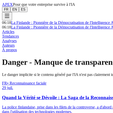
APEX
Pour que votre entreprise survive à l'IA
FR
EN
ES
06:18
La Finlande : Pionnière de la Démocratisation de l'Intelligence Ar
06:18
La Finlande : Pionnière de la Démocratisation de l'Intelligence Ar
Articles
Tendances
Analyses
Auteurs
À propos
Danger
-
Manque de transparen
Le danger implicite si le contenu généré par l'IA n'est pas clairement 
FR
•
Reconnaissance faciale
29 juil.
Quand la Vérité se Dévoile : La Saga de la Reconnais
La police finlandaise, prise dans les filets de la controverse, a d'abord
dans l'utilisation des technologies modernes.