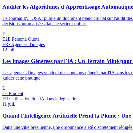
Auditer les Algorithmes d'Apprentissage Automatique 
Le Journal INTOSAI publie un document blanc crucial sur l'audit des al
décisions automatisées dans le secteur public.
E
E2E Persona Quota
FR
•
Agences d'images
12 juil.
Les Images Générées par l'IA : Un Terrain Miné pour
Les agences d'images vendent des contenus générés par l'IA sans les ét
guider cette pratique.
L
Le Prudent
FR
•
Utilisation de l'IA dans la législation
11 juil.
Quand l'Intelligence Artificielle Prend la Plume : 
Dans une ville brésilienne, une ordonnance a été discrètement rédigée 