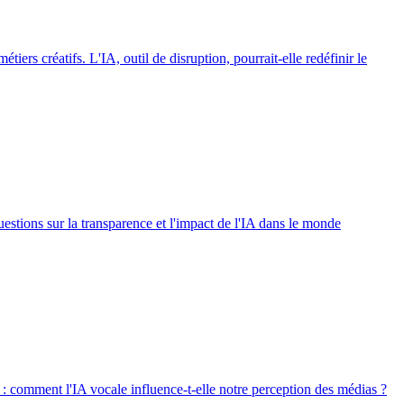
tiers créatifs. L'IA, outil de disruption, pourrait-elle redéfinir le
estions sur la transparence et l'impact de l'IA dans le monde
e : comment l'IA vocale influence-t-elle notre perception des médias ?