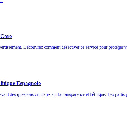
t.
yCore
vertissement. Découvrez comment désactiver ce service pour protéger vo
olitique Espagnole
oulevant des questions cruciales sur la transparence et l'éthique. Les pa