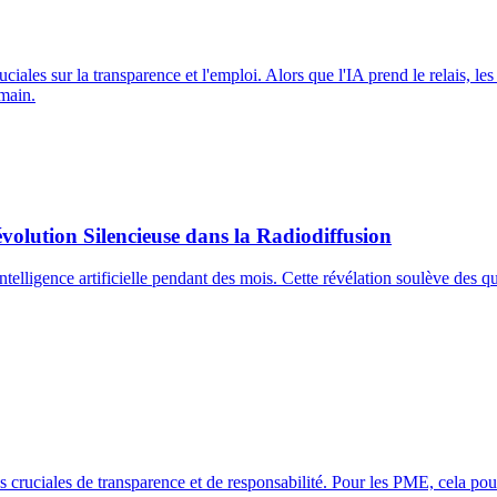
ciales sur la transparence et l'emploi. Alors que l'IA prend le relais, les
umain.
volution Silencieuse dans la Radiodiffusion
intelligence artificielle pendant des mois. Cette révélation soulève des q
 cruciales de transparence et de responsabilité. Pour les PME, cela pour