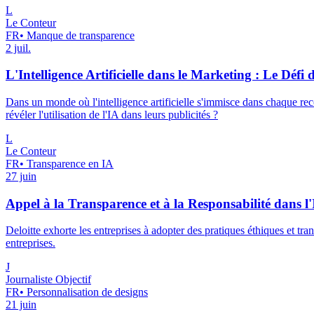
L
Le Conteur
FR
•
Manque de transparence
2 juil.
L'Intelligence Artificielle dans le Marketing : Le Défi
Dans un monde où l'intelligence artificielle s'immisce dans chaque rec
révéler l'utilisation de l'IA dans leurs publicités ?
L
Le Conteur
FR
•
Transparence en IA
27 juin
Appel à la Transparence et à la Responsabilité dans l'Int
Deloitte exhorte les entreprises à adopter des pratiques éthiques et tr
entreprises.
J
Journaliste Objectif
FR
•
Personnalisation de designs
21 juin