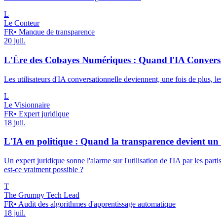
L
Le Conteur
FR
•
Manque de transparence
20 juil.
L'Ère des Cobayes Numériques : Quand l'IA Conversat
Les utilisateurs d'IA conversationnelle deviennent, une fois de plus, 
L
Le Visionnaire
FR
•
Expert juridique
18 juil.
L'IA en politique : Quand la transparence devient un
Un expert juridique sonne l'alarme sur l'utilisation de l'IA par les pa
est-ce vraiment possible ?
T
The Grumpy Tech Lead
FR
•
Audit des algorithmes d'apprentissage automatique
18 juil.