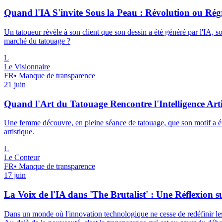
Quand l'IA S'invite Sous la Peau : Révolution ou Rég
Un tatoueur révèle à son client que son dessin a été généré par l'IA, sou
marché du tatouage ?
L
Le Visionnaire
FR
•
Manque de transparence
21 juin
Quand l'Art du Tatouage Rencontre l'Intelligence Arti
Une femme découvre, en pleine séance de tatouage, que son motif a été 
artistique.
L
Le Conteur
FR
•
Manque de transparence
17 juin
La Voix de l'IA dans 'The Brutalist' : Une Réflexion s
Dans un monde où l'innovation technologique ne cesse de redéfinir les f