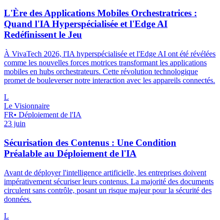
L'Ère des Applications Mobiles Orchestratrices :
Quand l'IA Hyperspécialisée et l'Edge AI
Redéfinissent le Jeu
À VivaTech 2026, l'IA hyperspécialisée et l'Edge AI ont été révélées
comme les nouvelles forces motrices transformant les applications
mobiles en hubs orchestrateurs. Cette révolution technologique
promet de bouleverser notre interaction avec les appareils connectés.
L
Le Visionnaire
FR
•
Déploiement de l'IA
23 juin
Sécurisation des Contenus : Une Condition
Préalable au Déploiement de l'IA
Avant de déployer l'intelligence artificielle, les entreprises doivent
impérativement sécuriser leurs contenus. La majorité des documents
circulent sans contrôle, posant un risque majeur pour la sécurité des
données.
L