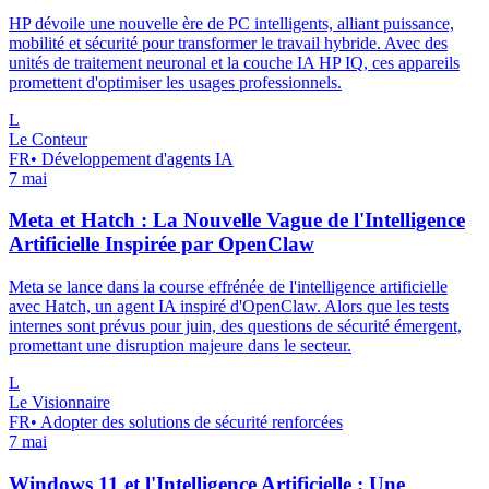
HP dévoile une nouvelle ère de PC intelligents, alliant puissance,
mobilité et sécurité pour transformer le travail hybride. Avec des
unités de traitement neuronal et la couche IA HP IQ, ces appareils
promettent d'optimiser les usages professionnels.
L
Le Conteur
FR
•
Développement d'agents IA
7 mai
Meta et Hatch : La Nouvelle Vague de l'Intelligence
Artificielle Inspirée par OpenClaw
Meta se lance dans la course effrénée de l'intelligence artificielle
avec Hatch, un agent IA inspiré d'OpenClaw. Alors que les tests
internes sont prévus pour juin, des questions de sécurité émergent,
promettant une disruption majeure dans le secteur.
L
Le Visionnaire
FR
•
Adopter des solutions de sécurité renforcées
7 mai
Windows 11 et l'Intelligence Artificielle : Une