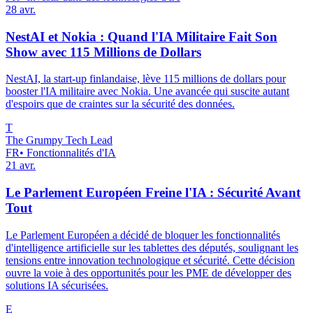
28 avr.
NestAI et Nokia : Quand l'IA Militaire Fait Son
Show avec 115 Millions de Dollars
NestAI, la start-up finlandaise, lève 115 millions de dollars pour
booster l'IA militaire avec Nokia. Une avancée qui suscite autant
d'espoirs que de craintes sur la sécurité des données.
T
The Grumpy Tech Lead
FR
•
Fonctionnalités d'IA
21 avr.
Le Parlement Européen Freine l'IA : Sécurité Avant
Tout
Le Parlement Européen a décidé de bloquer les fonctionnalités
d'intelligence artificielle sur les tablettes des députés, soulignant les
tensions entre innovation technologique et sécurité. Cette décision
ouvre la voie à des opportunités pour les PME de développer des
solutions IA sécurisées.
E