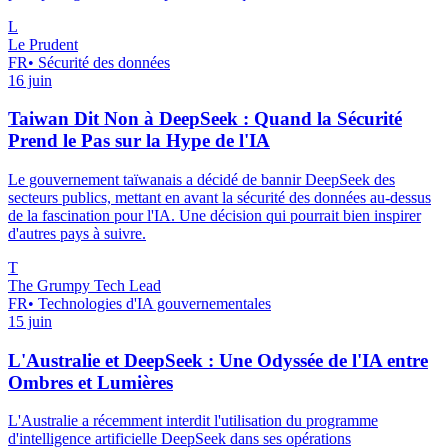
L
Le Prudent
FR
•
Sécurité des données
16 juin
Taiwan Dit Non à DeepSeek : Quand la Sécurité
Prend le Pas sur la Hype de l'IA
Le gouvernement taïwanais a décidé de bannir DeepSeek des
secteurs publics, mettant en avant la sécurité des données au-dessus
de la fascination pour l'IA. Une décision qui pourrait bien inspirer
d'autres pays à suivre.
T
The Grumpy Tech Lead
FR
•
Technologies d'IA gouvernementales
15 juin
L'Australie et DeepSeek : Une Odyssée de l'IA entre
Ombres et Lumières
L'Australie a récemment interdit l'utilisation du programme
d'intelligence artificielle DeepSeek dans ses opérations