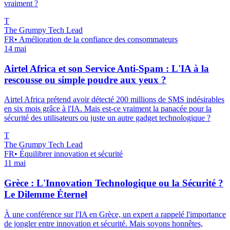
vraiment ?
T
The Grumpy Tech Lead
FR
•
Amélioration de la confiance des consommateurs
14 mai
Airtel Africa et son Service Anti-Spam : L'IA à la
rescousse ou simple poudre aux yeux ?
Airtel Africa prétend avoir détecté 200 millions de SMS indésirables
en six mois grâce à l'IA. Mais est-ce vraiment la panacée pour la
sécurité des utilisateurs ou juste un autre gadget technologique ?
T
The Grumpy Tech Lead
FR
•
Équilibrer innovation et sécurité
11 mai
Grèce : L'Innovation Technologique ou la Sécurité ?
Le Dilemme Éternel
À une conférence sur l'IA en Grèce, un expert a rappelé l'importance
de jongler entre innovation et sécurité. Mais soyons honnêtes,