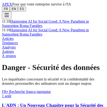
APEX
Pour que votre entreprise survive à l'IA
FR
EN
ES
11:18
Harnessing AI for Social Good: A New Paradigm in
Supporting Roma Families
11:18
Harnessing AI for Social Good: A New Paradigm in
Supporting Roma Families
Articles
Tendances
Analyses
Auteurs
À propos
Danger
-
Sécurité des données
Les inquiétudes concernant la sécurité et la confidentialité des
données personnelles des utilisateurs sont un danger majeur.
FR
•
Recherche franco-japonaise
1 août
L'ADN : Un Nouveau Chapitre pour la Sécurité des