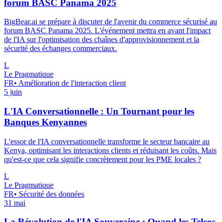
forum BASC Panama 2025
BigBear.ai se prépare à discuter de l'avenir du commerce sécurisé au
forum BASC Panama 2025. L'événement mettra en avant l'impact
de l'IA sur l'optimisation des chaînes d'approvisionnement et la
sécurité des échanges commerciaux.
L
Le Pragmatique
FR
•
Amélioration de l'interaction client
5 juin
L'IA Conversationnelle : Un Tournant pour les
Banques Kenyannes
L'essor de l'IA conversationnelle transforme le secteur bancaire au
Kenya, optimisant les interactions clients et réduisant les coûts. Mais
qu'est-ce que cela signifie concrètement pour les PME locales ?
L
Le Pragmatique
FR
•
Sécurité des données
31 mai
La Révolution de l'IA Souveraine : Quand les Telcos