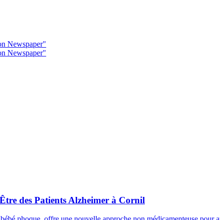
tion Newspaper"
tion Newspaper"
Être des Patients Alzheimer à Cornil
 bébé phoque, offre une nouvelle approche non médicamenteuse pour améli