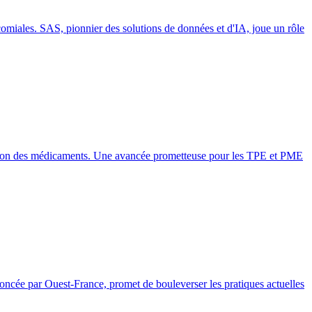
ocomiales. SAS, pionnier des solutions de données et d'IA, joue un rôle
ilisation des médicaments. Une avancée prometteuse pour les TPE et PME
annoncée par Ouest-France, promet de bouleverser les pratiques actuelles