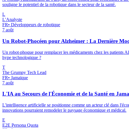
souligne le potentiel de la robotique dans le secteur de la santé.
L
L'Analyste
FR
•
Développeurs de robotique
7 août
Un Robot-Phocéen pour Alzheimer : La Dernière Mode
Un robot-phoque pour remplacer les médicaments chez les patients Alzh
hype technologique ?
T
The Grumpy Tech Lead
FR
•
Jamaïque
7 août
L'IA au Secours de l'Économie et de la Santé en Jam
L'intelligence artificielle se positionne comme un acteur clé dans l'éc
innovations pourraient remodeler le paysage économique et médical.
E
E2E Persona Quota