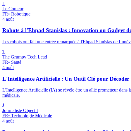
L
Le Conteur
FR
•
Robotique
4 août
Robots à l'Ehpad Stanislas : Innovation ou Gadget de
Les robots ont fait une entrée remarquée à l'Ehpad Stanislas de Luné
T
The Grumpy Tech Lead
FR
•
Santé
4 août
L'Intelligence Artificielle : Un Outil Clé pour Décod
L'Intelligence Artificielle (IA) se révèle être un allié prometteur d
médicale.
J
Journaliste Objectif
FR
•
Technologie Médicale
4 août