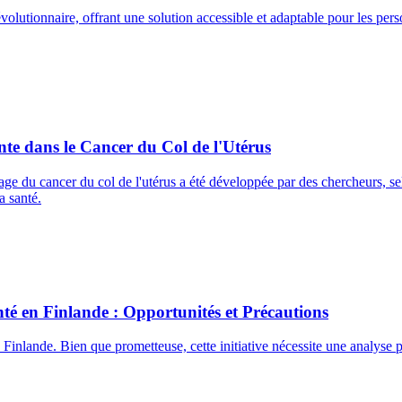
utionnaire, offrant une solution accessible et adaptable pour les person
te dans le Cancer du Col de l'Utérus
istage du cancer du col de l'utérus a été développée par des chercheurs, 
a santé.
anté en Finlande : Opportunités et Précautions
 en Finlande. Bien que prometteuse, cette initiative nécessite une analyse