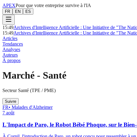
APEX
Pour que votre entreprise survive à l'IA
FR
EN
ES
15:49
Archives d'Intelligence Artificielle : Une Initiative de "The Na
15:49
Archives d'Intelligence Artificielle : Une Initiative de "The Na
Articles
Tendances
Analyses
Auteurs
À propos
Marché
-
Santé
Secteur Santé (TPE / PME)
Suivre
FR
•
Malades d'Alzheimer
7 août
L'Impact de Paro, le Robot Bébé Phoque, sur le Bien-
À Cornil, l'introduction de Paro, un robot conçu pour ressembler à un