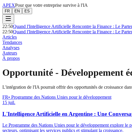
APEX
Pour que votre entreprise survive à l'IA
FR
EN
ES
22:50
Quand l'Intelligence Artificielle Rencontre la Finance : Le Part
22:50
Quand l'Intelligence Artificielle Rencontre la Finance : Le Part
Articles
Tendances
Analyses
Auteurs
À propos
Opportunité
-
Développement éc
L'intégration de l'IA pourrait offrir des opportunités de croissance dan
FR
•
Programme des Nations Unies pour le développement
15 juil.
L'Intelligence Artificielle en Argentine : Une Conver
Le Programme des Nations Unies pour le développement explore le potent
secteurs, optimisant les services publics et stimulant la croissance.