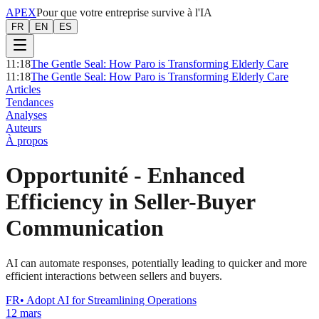
APEX
Pour que votre entreprise survive à l'IA
FR
EN
ES
11:18
The Gentle Seal: How Paro is Transforming Elderly Care
11:18
The Gentle Seal: How Paro is Transforming Elderly Care
Articles
Tendances
Analyses
Auteurs
À propos
Opportunité
-
Enhanced
Efficiency in Seller-Buyer
Communication
AI can automate responses, potentially leading to quicker and more
efficient interactions between sellers and buyers.
FR
•
Adopt AI for Streamlining Operations
12 mars