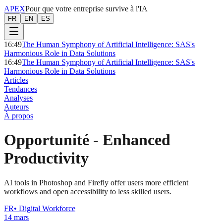
APEX
Pour que votre entreprise survive à l'IA
FR
EN
ES
16:49
The Human Symphony of Artificial Intelligence: SAS's
Harmonious Role in Data Solutions
16:49
The Human Symphony of Artificial Intelligence: SAS's
Harmonious Role in Data Solutions
Articles
Tendances
Analyses
Auteurs
À propos
Opportunité
-
Enhanced
Productivity
AI tools in Photoshop and Firefly offer users more efficient
workflows and open accessibility to less skilled users.
FR
•
Digital Workforce
14 mars