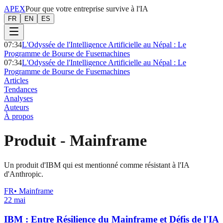
APEX
Pour que votre entreprise survive à l'IA
FR
EN
ES
07:34
L'Odyssée de l'Intelligence Artificielle au Népal : Le
Programme de Bourse de Fusemachines
07:34
L'Odyssée de l'Intelligence Artificielle au Népal : Le
Programme de Bourse de Fusemachines
Articles
Tendances
Analyses
Auteurs
À propos
Produit
-
Mainframe
Un produit d'IBM qui est mentionné comme résistant à l'IA
d'Anthropic.
FR
•
Mainframe
22 mai
IBM : Entre Résilience du Mainframe et Défis de l'IA