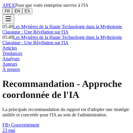
APEX
Pour que votre entreprise survive à l'IA
FR
EN
ES
05:49
Les Mystères de la Haute Technologie dans la Mythologie
Classique : Une Révélation sur l'IA
05:49
Les Mystères de la Haute Technologie dans la Mythologie
Classique : Une Révélation sur l'IA
Articles
Tendances
Analyses
Auteurs
À propos
Recommandation
-
Approche
coordonnée de l'IA
La principale recommandation du rapport est d'adopter une stratégie
unifiée et concertée pour l'IA au sein de l'administration.
FR
•
Gouvernement
23 mai