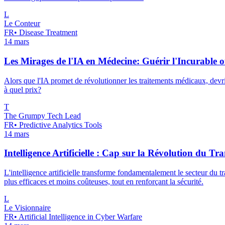
L
Le Conteur
FR
•
Disease Treatment
14 mars
Les Mirages de l'IA en Médecine: Guérir l'Incurable
Alors que l'IA promet de révolutionner les traitements médicaux, devr
à quel prix?
T
The Grumpy Tech Lead
FR
•
Predictive Analytics Tools
14 mars
Intelligence Artificielle : Cap sur la Révolution du T
L'intelligence artificielle transforme fondamentalement le secteur du t
plus efficaces et moins coûteuses, tout en renforçant la sécurité.
L
Le Visionnaire
FR
•
Artificial Intelligence in Cyber Warfare