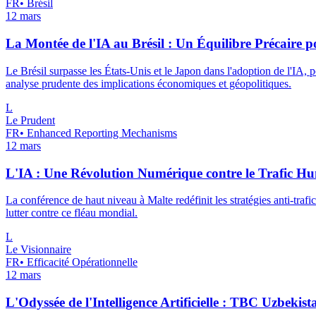
FR
•
Brésil
12 mars
La Montée de l'IA au Brésil : Un Équilibre Précaire 
Le Brésil surpasse les États-Unis et le Japon dans l'adoption de l'IA,
analyse prudente des implications économiques et géopolitiques.
L
Le Prudent
FR
•
Enhanced Reporting Mechanisms
12 mars
L'IA : Une Révolution Numérique contre le Trafic H
La conférence de haut niveau à Malte redéfinit les stratégies anti-trafi
lutter contre ce fléau mondial.
L
Le Visionnaire
FR
•
Efficacité Opérationnelle
12 mars
L'Odyssée de l'Intelligence Artificielle : TBC Uzbeki