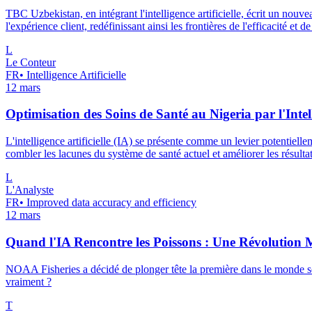
TBC Uzbekistan, en intégrant l'intelligence artificielle, écrit un nou
l'expérience client, redéfinissant ainsi les frontières de l'efficacité et de
L
Le Conteur
FR
•
Intelligence Artificielle
12 mars
Optimisation des Soins de Santé au Nigeria par l'Intelli
L'intelligence artificielle (IA) se présente comme un levier potentiellem
combler les lacunes du système de santé actuel et améliorer les résultat
L
L'Analyste
FR
•
Improved data accuracy and efficiency
12 mars
Quand l'IA Rencontre les Poissons : Une Révolution 
NOAA Fisheries a décidé de plonger tête la première dans le monde scin
vraiment ?
T