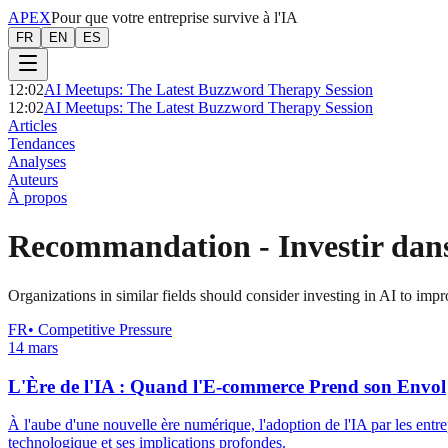
APEX
Pour que votre entreprise survive à l'IA
FR
EN
ES
12:02
AI Meetups: The Latest Buzzword Therapy Session
12:02
AI Meetups: The Latest Buzzword Therapy Session
Articles
Tendances
Analyses
Auteurs
À propos
Recommandation
-
Investir dan
Organizations in similar fields should consider investing in AI to impr
FR
•
Competitive Pressure
14 mars
L'Ère de l'IA : Quand l'E-commerce Prend son Envol
À l'aube d'une nouvelle ère numérique, l'adoption de l'IA par les entre
technologique et ses implications profondes.