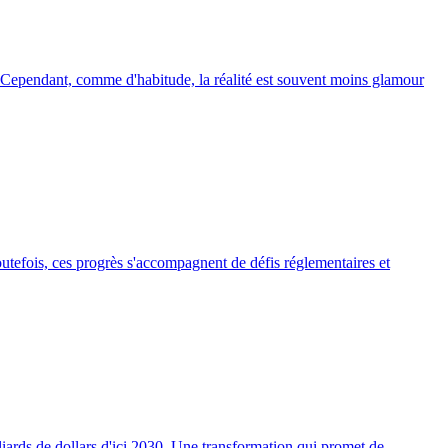
s. Cependant, comme d'habitude, la réalité est souvent moins glamour
 Toutefois, ces progrès s'accompagnent de défis réglementaires et
liards de dollars d'ici 2030. Une transformation qui promet de