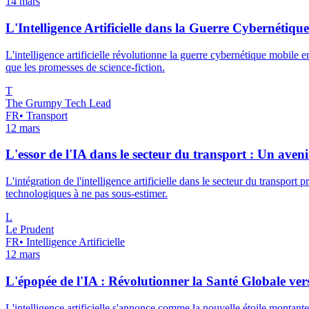
14 mars
L'Intelligence Artificielle dans la Guerre Cybernétiq
L'intelligence artificielle révolutionne la guerre cybernétique mobile
que les promesses de science-fiction.
T
The Grumpy Tech Lead
FR
•
Transport
12 mars
L'essor de l'IA dans le secteur du transport : Un av
L'intégration de l'intelligence artificielle dans le secteur du transpor
technologiques à ne pas sous-estimer.
L
Le Prudent
FR
•
Intelligence Artificielle
12 mars
L'épopée de l'IA : Révolutionner la Santé Globale ver
L'intelligence artificielle s'annonce comme la nouvelle étoile montant