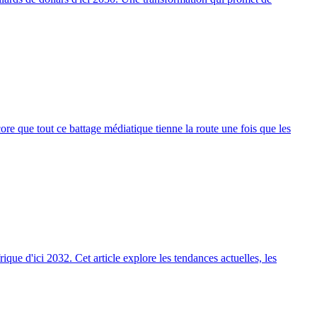
ore que tout ce battage médiatique tienne la route une fois que les
que d'ici 2032. Cet article explore les tendances actuelles, les