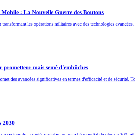
ue Mobile : La Nouvelle Guerre des Boutons
 en transformant les opérations militaires avec des technologies avancée
enir prometteur mais semé d'embûches
t promet des avancées significatives en termes d'efficacité et de sécurité.
s 2030
e du secteur de la santé, projetant un marché mondial de plus de 200 mil