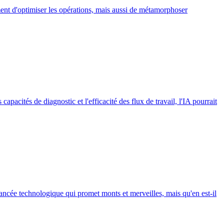
ment d'optimiser les opérations, mais aussi de métamorphoser
apacités de diagnostic et l'efficacité des flux de travail, l'IA pourrait
vancée technologique qui promet monts et merveilles, mais qu'en est-il