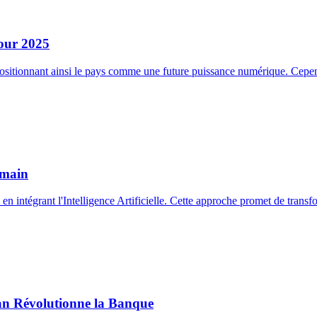
pour 2025
 positionnant ainsi le pays comme une future puissance numérique. Cepend
umain
c en intégrant l'Intelligence Artificielle. Cette approche promet de trans
stan Révolutionne la Banque