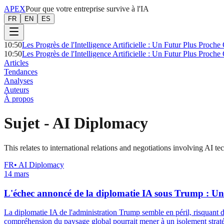
APEX
Pour que votre entreprise survive à l'IA
FR
EN
ES
10:50
Les Progrès de l'Intelligence Artificielle : Un Futur Plus Proche 
10:50
Les Progrès de l'Intelligence Artificielle : Un Futur Plus Proche 
Articles
Tendances
Analyses
Auteurs
À propos
Sujet
-
AI Diplomacy
This relates to international relations and negotiations involving AI te
FR
•
AI Diplomacy
14 mars
L'échec annoncé de la diplomatie IA sous Trump : Un 
La diplomatie IA de l'administration Trump semble en péril, risquant 
compréhension du paysage global pourrait mener à un isolement strat