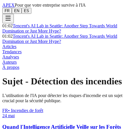
APEX
Pour que votre entreprise survive à l'IA
FR
EN
ES
01:02
Tencent's AI Lab in Seattle: Another Step Towards World
Domination or Just More Hype?
01:02
Tencent's AI Lab in Seattle: Another Step Towards World
Domination or Just More Hype?
Articles
Tendances
Analyses
Auteurs
À propos
Sujet
-
Détection des incendies
L'utilisation de l'IA pour détecter les risques d'incendie est un sujet
crucial pour la sécurité publique.
FR
•
Incendies de forêt
24 mai
Quand l'Intelligence Artificielle Veille sur les Forêts