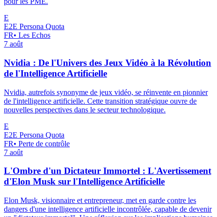
pour les PME.
E
E2E Persona Quota
FR
•
Les Echos
7 août
Nvidia : De l'Univers des Jeux Vidéo à la Révolution
de l'Intelligence Artificielle
Nvidia, autrefois synonyme de jeux vidéo, se réinvente en pionnier
de l'intelligence artificielle. Cette transition stratégique ouvre de
nouvelles perspectives dans le secteur technologique.
E
E2E Persona Quota
FR
•
Perte de contrôle
7 août
L'Ombre d'un Dictateur Immortel : L'Avertissement
d'Elon Musk sur l'Intelligence Artificielle
Elon Musk, visionnaire et entrepreneur, met en garde contre les
dangers d'une intelligence artificielle incontrôlée, capable de devenir