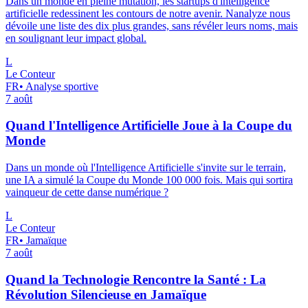
Dans un monde en pleine mutation, les startups d'intelligence
artificielle redessinent les contours de notre avenir. Nanalyze nous
dévoile une liste des dix plus grandes, sans révéler leurs noms, mais
en soulignant leur impact global.
L
Le Conteur
FR
•
Analyse sportive
7 août
Quand l'Intelligence Artificielle Joue à la Coupe du
Monde
Dans un monde où l'Intelligence Artificielle s'invite sur le terrain,
une IA a simulé la Coupe du Monde 100 000 fois. Mais qui sortira
vainqueur de cette danse numérique ?
L
Le Conteur
FR
•
Jamaïque
7 août
Quand la Technologie Rencontre la Santé : La
Révolution Silencieuse en Jamaïque