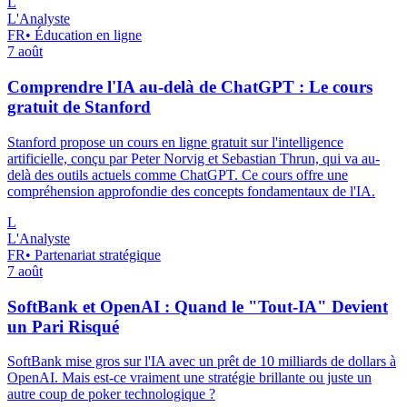
L
L'Analyste
FR
•
Éducation en ligne
7 août
Comprendre l'IA au-delà de ChatGPT : Le cours
gratuit de Stanford
Stanford propose un cours en ligne gratuit sur l'intelligence
artificielle, conçu par Peter Norvig et Sebastian Thrun, qui va au-
delà des outils actuels comme ChatGPT. Ce cours offre une
compréhension approfondie des concepts fondamentaux de l'IA.
L
L'Analyste
FR
•
Partenariat stratégique
7 août
SoftBank et OpenAI : Quand le "Tout-IA" Devient
un Pari Risqué
SoftBank mise gros sur l'IA avec un prêt de 10 milliards de dollars à
OpenAI. Mais est-ce vraiment une stratégie brillante ou juste un
autre coup de poker technologique ?