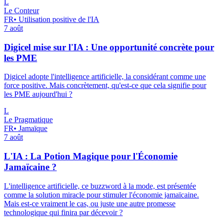
L
Le Conteur
FR
•
Utilisation positive de l'IA
7 août
Digicel mise sur l'IA : Une opportunité concrète pour
les PME
Digicel adopte l'intelligence artificielle, la considérant comme une
force positive. Mais concrètement, qu'est-ce que cela signifie pour
les PME aujourd'hui ?
L
Le Pragmatique
FR
•
Jamaïque
7 août
L'IA : La Potion Magique pour l'Économie
Jamaïcaine ?
L'intelligence artificielle, ce buzzword à la mode, est présentée
comme la solution miracle pour stimuler l'économie jamaïcaine.
Mais est-ce vraiment le cas, ou juste une autre promesse
technologique qui finira par décevoir ?