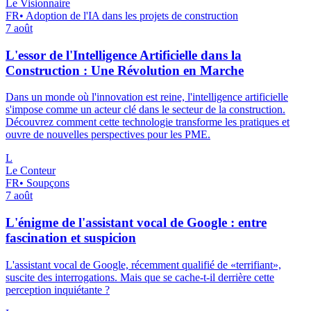
Le Visionnaire
FR
•
Adoption de l'IA dans les projets de construction
7 août
L'essor de l'Intelligence Artificielle dans la
Construction : Une Révolution en Marche
Dans un monde où l'innovation est reine, l'intelligence artificielle
s'impose comme un acteur clé dans le secteur de la construction.
Découvrez comment cette technologie transforme les pratiques et
ouvre de nouvelles perspectives pour les PME.
L
Le Conteur
FR
•
Soupçons
7 août
L'énigme de l'assistant vocal de Google : entre
fascination et suspicion
L'assistant vocal de Google, récemment qualifié de «terrifiant»,
suscite des interrogations. Mais que se cache-t-il derrière cette
perception inquiétante ?