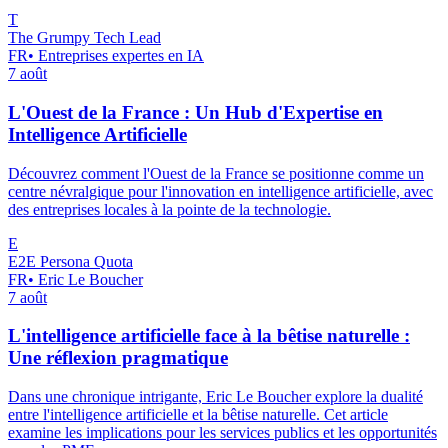
T
The Grumpy Tech Lead
FR
•
Entreprises expertes en IA
7 août
L'Ouest de la France : Un Hub d'Expertise en
Intelligence Artificielle
Découvrez comment l'Ouest de la France se positionne comme un
centre névralgique pour l'innovation en intelligence artificielle, avec
des entreprises locales à la pointe de la technologie.
E
E2E Persona Quota
FR
•
Eric Le Boucher
7 août
L'intelligence artificielle face à la bêtise naturelle :
Une réflexion pragmatique
Dans une chronique intrigante, Eric Le Boucher explore la dualité
entre l'intelligence artificielle et la bêtise naturelle. Cet article
examine les implications pour les services publics et les opportunités