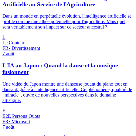
Artificielle au Service de l'Agriculture
Dans un monde en perpétuelle évolution, l'intelligence artificielle se
profile comme une alliée potentielle pour l'agriculture. Mais quel
sera véritablement son impact sur ce secteur ancestral ?
L
Le Conteur
FR
•
Divertissement
7 août
L'IA au Japon : Quand la danse et la musique
fusionnent
Une vidéo du Japon montre une danseuse jouant du piano tout en
dansant, grâce à l'intelligence artificielle. Ce phénomène, qualifié de
"miracle", ouvre de nouvelles perspectives dans le domaine
artistique.
E
E2E Persona Quota
FR
•
Microsoft
7 août