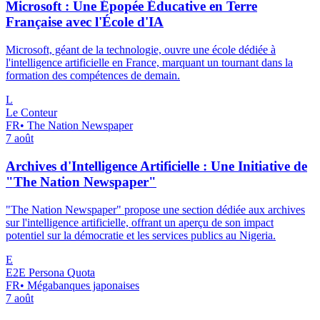
Microsoft : Une Épopée Éducative en Terre
Française avec l'École d'IA
Microsoft, géant de la technologie, ouvre une école dédiée à
l'intelligence artificielle en France, marquant un tournant dans la
formation des compétences de demain.
L
Le Conteur
FR
•
The Nation Newspaper
7 août
Archives d'Intelligence Artificielle : Une Initiative de
"The Nation Newspaper"
"The Nation Newspaper" propose une section dédiée aux archives
sur l'intelligence artificielle, offrant un aperçu de son impact
potentiel sur la démocratie et les services publics au Nigeria.
E
E2E Persona Quota
FR
•
Mégabanques japonaises
7 août