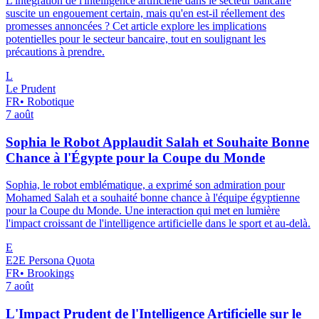
L'intégration de l'intelligence artificielle dans le secteur bancaire
suscite un engouement certain, mais qu'en est-il réellement des
promesses annoncées ? Cet article explore les implications
potentielles pour le secteur bancaire, tout en soulignant les
précautions à prendre.
L
Le Prudent
FR
•
Robotique
7 août
Sophia le Robot Applaudit Salah et Souhaite Bonne
Chance à l'Égypte pour la Coupe du Monde
Sophia, le robot emblématique, a exprimé son admiration pour
Mohamed Salah et a souhaité bonne chance à l'équipe égyptienne
pour la Coupe du Monde. Une interaction qui met en lumière
l'impact croissant de l'intelligence artificielle dans le sport et au-delà.
E
E2E Persona Quota
FR
•
Brookings
7 août
L'Impact Prudent de l'Intelligence Artificielle sur le