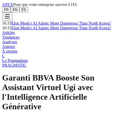
APEX
Pour que votre entreprise survive à l'IA
FR
EN
ES
16:33
Elon Musk's AI Alarm: More Dangerous Than North Korea?
16:33
Elon Musk's AI Alarm: More Dangerous Than North Korea?
Articles
Tendances
Analyses
Auteurs
À propos
L
Le Pragmatique
PRAGMATIC
Garanti BBVA Booste Son
Assistant Virtuel Ugi avec
l'Intelligence Artificielle
Générative