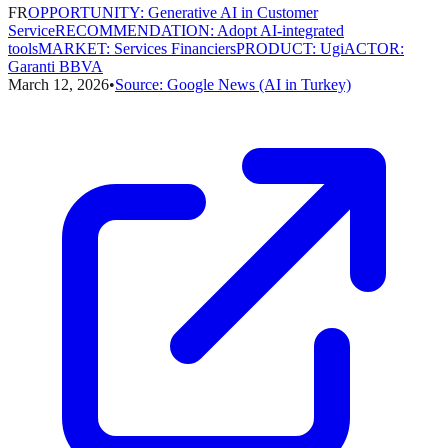
FR
OPPORTUNITY
:
Generative AI in Customer
Service
RECOMMENDATION
:
Adopt AI-integrated
tools
MARKET
:
Services Financiers
PRODUCT
:
Ugi
ACTOR
:
Garanti BBVA
March 12, 2026
•
Source:
Google News (AI in Turkey)