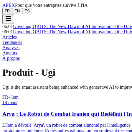
APEX
Pour que votre entreprise survive à l'IA
FR
EN
ES
06:01
Unveiling QBITS: The New Dawn of AI Innovation at the Univ
06:01
Unveiling QBITS: The New Dawn of AI Innovation at the Univ
Articles
Tendances
Analyses
Auteurs
À propos
Produit
-
Ugi
Ugi is the smart assistant being enhanced with generative AI to impro
FR
•
Iran
14 mars
Arya : Le Robot de Combat Iranien qui Redéfinit l'Int
L'Iran a dévoilé 'Arya', un robot de combat alimenté par l'intelligence a
programmes militaires IA des autres nations, tout en soulevant des enj