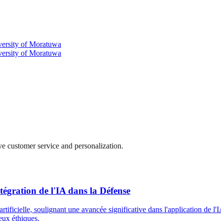
ersity of Moratuwa
ersity of Moratuwa
ve customer service and personalization.
égration de l'IA dans la Défense
rtificielle, soulignant une avancée significative dans l'application de l'IA
eux éthiques.