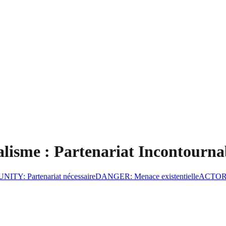
urnalisme : Partenariat Incontou
UNITY
:
Partenariat nécessaire
DANGER
:
Menace existentielle
ACTO