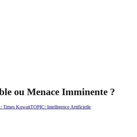
rnable ou Menace Imminente ?
R
:
Times Kuwait
TOPIC
:
Intelligence Artificielle