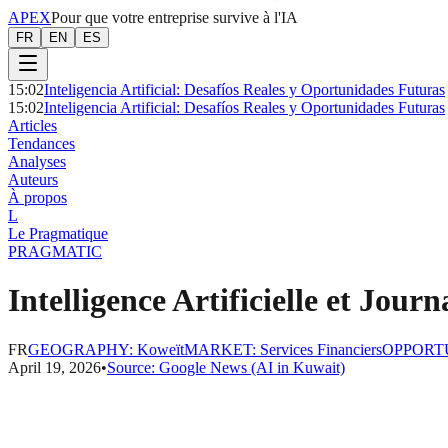
APEX
Pour que votre entreprise survive à l'IA
FR
EN
ES
15:02
Inteligencia Artificial: Desafíos Reales y Oportunidades Futuras
15:02
Inteligencia Artificial: Desafíos Reales y Oportunidades Futuras
Articles
Tendances
Analyses
Auteurs
À propos
L
Le Pragmatique
PRAGMATIC
Intelligence Artificielle et Jo
FR
GEOGRAPHY
:
Koweït
MARKET
:
Services Financiers
OPPORT
April 19, 2026
•
Source:
Google News (AI in Kuwait)