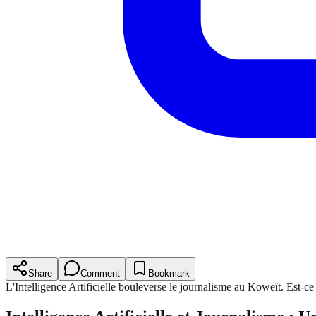
Share
Comment
Bookmark
L'Intelligence Artificielle bouleverse le journalisme au Koweït. Est-c