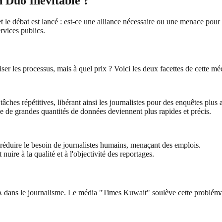
n Duo Inévitable ?
 et le débat est lancé : est-ce une alliance nécessaire ou une menace pou
ervices publics.
er les processus, mais à quel prix ? Voici les deux facettes de cette méd
âches répétitives, libérant ainsi les journalistes pour des enquêtes plus
yse de grandes quantités de données deviennent plus rapides et précis.
réduire le besoin de journalistes humains, menaçant des emplois.
uire à la qualité et à l'objectivité des reportages.
 dans le journalisme. Le média "Times Kuwait" soulève cette problémat