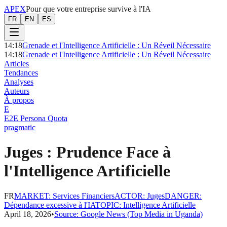
APEX
Pour que votre entreprise survive à l'IA
FR
EN
ES
14:18
Grenade et l'Intelligence Artificielle : Un Réveil Nécessaire
14:18
Grenade et l'Intelligence Artificielle : Un Réveil Nécessaire
Articles
Tendances
Analyses
Auteurs
À propos
E
E2E Persona Quota
pragmatic
Juges : Prudence Face à
l'Intelligence Artificielle
FR
MARKET
:
Services Financiers
ACTOR
:
Juges
DANGER
:
Dépendance excessive à l'IA
TOPIC
:
Intelligence Artificielle
April 18, 2026
•
Source:
Google News (Top Media in Uganda)