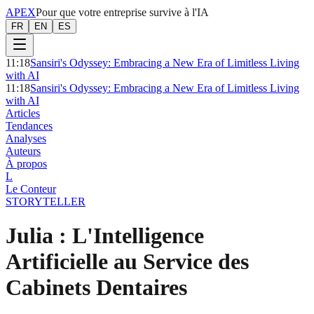
APEX
Pour que votre entreprise survive à l'IA
FR
EN
ES
11:18
Sansiri's Odyssey: Embracing a New Era of Limitless Living
with AI
11:18
Sansiri's Odyssey: Embracing a New Era of Limitless Living
with AI
Articles
Tendances
Analyses
Auteurs
À propos
L
Le Conteur
STORYTELLER
Julia : L'Intelligence
Artificielle au Service des
Cabinets Dentaires