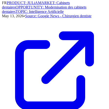
FR
PRODUCT
:
JULiA
MARKET
:
Cabinets
dentaires
OPPORTUNITY
:
Modernisation des cabinets
dentaires
TOPIC
:
Intelligence Artificielle
May 13, 2026
•
Source:
Google News - Chirurgien dentiste