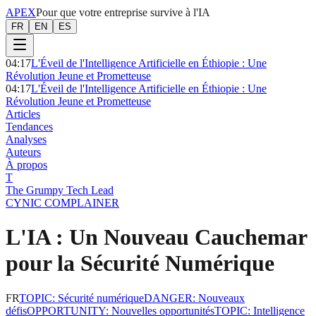
APEX
Pour que votre entreprise survive à l'IA
FR
EN
ES
04:17
L'Éveil de l'Intelligence Artificielle en Éthiopie : Une
Révolution Jeune et Prometteuse
04:17
L'Éveil de l'Intelligence Artificielle en Éthiopie : Une
Révolution Jeune et Prometteuse
Articles
Tendances
Analyses
Auteurs
À propos
T
The Grumpy Tech Lead
CYNIC COMPLAINER
L'IA : Un Nouveau Cauchemar
pour la Sécurité Numérique
FR
TOPIC
:
Sécurité numérique
DANGER
:
Nouveaux
défis
OPPORTUNITY
:
Nouvelles opportunités
TOPIC
:
Intelligence