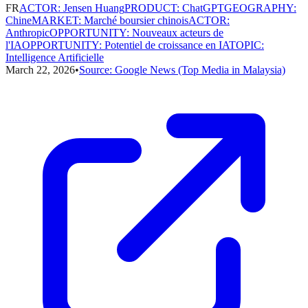
FR
ACTOR
:
Jensen Huang
PRODUCT
:
ChatGPT
GEOGRAPHY
:
Chine
MARKET
:
Marché boursier chinois
ACTOR
:
Anthropic
OPPORTUNITY
:
Nouveaux acteurs de
l'IA
OPPORTUNITY
:
Potentiel de croissance en IA
TOPIC
:
Intelligence Artificielle
March 22, 2026
•
Source:
Google News (Top Media in Malaysia)