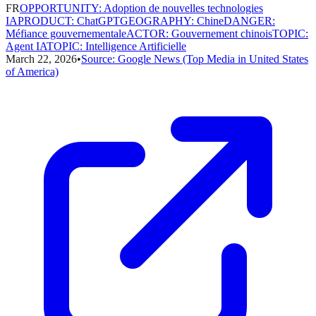
FR
OPPORTUNITY
:
Adoption de nouvelles technologies
IA
PRODUCT
:
ChatGPT
GEOGRAPHY
:
Chine
DANGER
:
Méfiance gouvernementale
ACTOR
:
Gouvernement chinois
TOPIC
:
Agent IA
TOPIC
:
Intelligence Artificielle
March 22, 2026
•
Source:
Google News (Top Media in United States
of America)