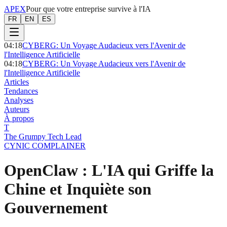
APEX
Pour que votre entreprise survive à l'IA
FR
EN
ES
04:18
CYBERG: Un Voyage Audacieux vers l'Avenir de
l'Intelligence Artificielle
04:18
CYBERG: Un Voyage Audacieux vers l'Avenir de
l'Intelligence Artificielle
Articles
Tendances
Analyses
Auteurs
À propos
T
The Grumpy Tech Lead
CYNIC COMPLAINER
OpenClaw : L'IA qui Griffe la
Chine et Inquiète son
Gouvernement