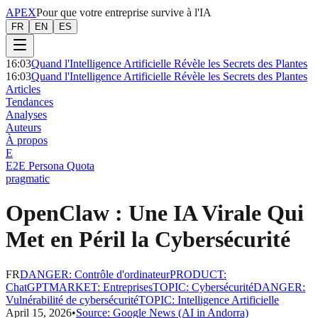
APEX
Pour que votre entreprise survive à l'IA
FR
EN
ES
16:03
Quand l'Intelligence Artificielle Révèle les Secrets des Plantes
16:03
Quand l'Intelligence Artificielle Révèle les Secrets des Plantes
Articles
Tendances
Analyses
Auteurs
À propos
E
E2E Persona Quota
pragmatic
OpenClaw : Une IA Virale Qui
Met en Péril la Cybersécurité
FR
DANGER
:
Contrôle d'ordinateur
PRODUCT
:
ChatGPT
MARKET
:
Entreprises
TOPIC
:
Cybersécurité
DANGER
:
Vulnérabilité de cybersécurité
TOPIC
:
Intelligence Artificielle
April 15, 2026
•
Source:
Google News (AI in Andorra)