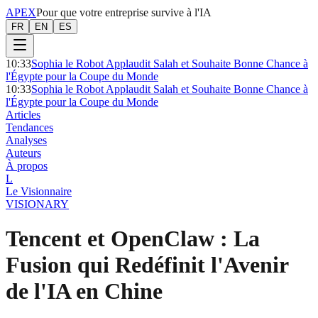
APEX
Pour que votre entreprise survive à l'IA
FR
EN
ES
10:33
Sophia le Robot Applaudit Salah et Souhaite Bonne Chance à
l'Égypte pour la Coupe du Monde
10:33
Sophia le Robot Applaudit Salah et Souhaite Bonne Chance à
l'Égypte pour la Coupe du Monde
Articles
Tendances
Analyses
Auteurs
À propos
L
Le Visionnaire
VISIONARY
Tencent et OpenClaw : La
Fusion qui Redéfinit l'Avenir
de l'IA en Chine