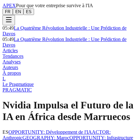
APEX
Pour que votre entreprise survive à l'IA
FR
EN
ES
05:49
La Quatrième Révolution Industrielle : Une Prédiction de
Davos
05:49
La Quatrième Révolution Industrielle : Une Prédiction de
Davos
Articles
Tendances
Analyses
Auteurs
À propos
L
Le Pragmatique
PRAGMATIC
Nvidia Impulsa el Futuro de la
IA en África desde Marruecos
ES
OPPORTUNITY
:
Développement de l'IA
ACTOR
:
Anthropic
GEOGRAPHY
:
Maroc
OPPORTUNITY
:
Infrastructure